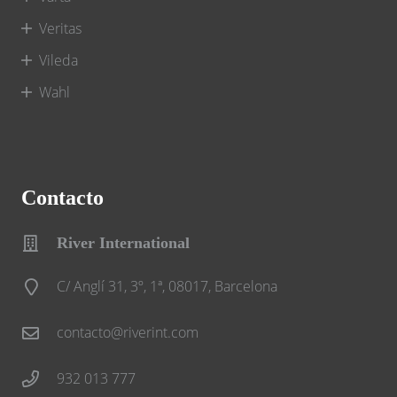
Veritas
Vileda
Wahl
Contacto
River International
C/ Anglí 31, 3º, 1ª, 08017, Barcelona
contacto@riverint.com
932 013 777