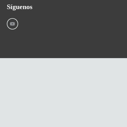
Síguenos
©
River International – Copyright All Rights Reserved
Aviso Legal
Condiciones generales