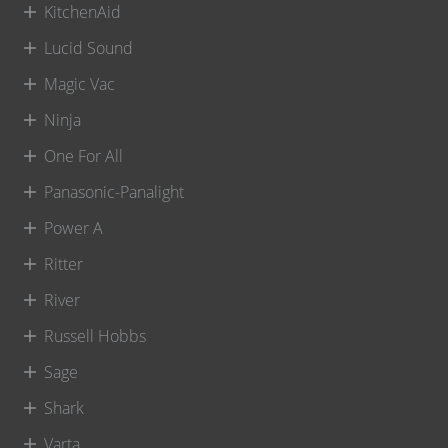
KitchenAid
Lucid Sound
Magic Vac
Ninja
One For All
Panasonic-Panalight
Power A
Ritter
River
Russell Hobbs
Sage
Shark
Varta