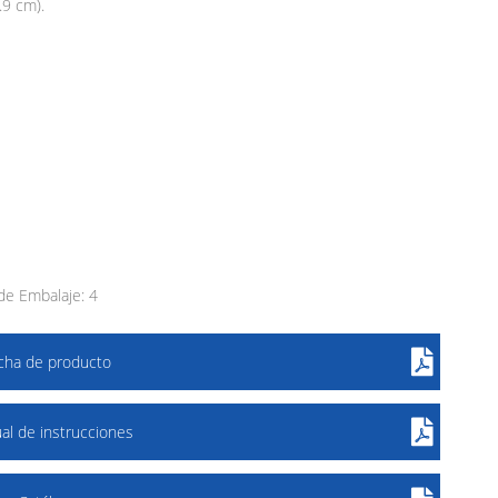
.9 cm).
e Embalaje: 4
icha de producto
al de instrucciones