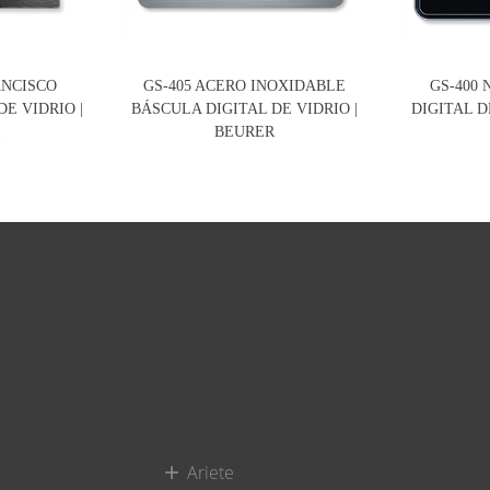
ANCISCO
GS-405 ACERO INOXIDABLE
GS-400
E VIDRIO |
BÁSCULA DIGITAL DE VIDRIO |
DIGITAL D
R
BEURER
Ariete