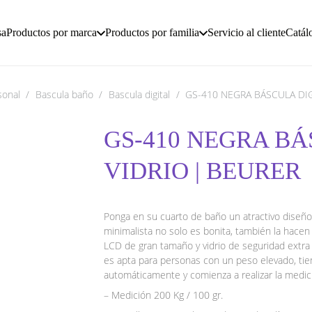
sa
Productos por marca
Productos por familia
Servicio al cliente
Catál
sonal
/
Bascula baño
/
Bascula digital
/
GS-410 NEGRA BÁSCULA DIG
GS-410 NEGRA BÁ
VIDRIO | BEURER
Ponga en su cuarto de baño un atractivo diseño 
minimalista no solo es bonita, también la hacen
LCD de gran tamaño y vidrio de seguridad extra r
es apta para personas con un peso elevado, tie
automáticamente y comienza a realizar la medici
– Medición 200 Kg / 100 gr.