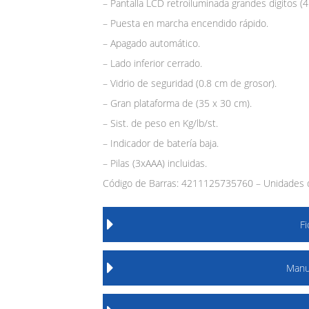
– Pantalla LCD retroiluminada grandes dígitos (4
– Puesta en marcha encendido rápido.
– Apagado automático.
– Lado inferior cerrado.
– Vidrio de seguridad (0.8 cm de grosor).
– Gran plataforma de (35 x 30 cm).
– Sist. de peso en Kg/lb/st.
– Indicador de batería baja.
– Pilas (3xAAA) incluidas.
Código de Barras: 4211125735760 – Unidades d
F
Manu