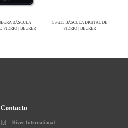
 NEGRA BÁSCULA
GS-235 BÁSCULA DIGITAL DE
G
E VIDRIO | BEURER
VIDRIO | BEURER
DI
Contacto
River International