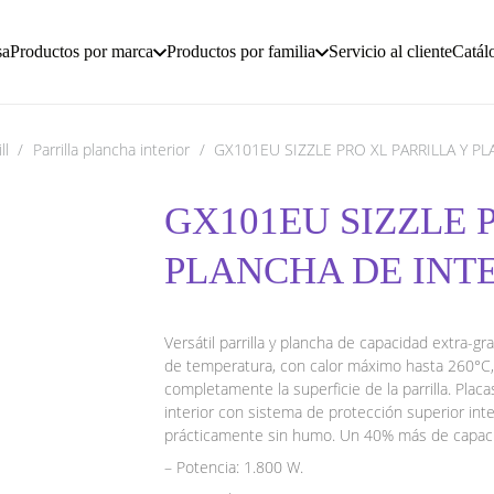
sa
Productos por marca
Productos por familia
Servicio al cliente
Catál
ll
/
Parrilla plancha interior
/
GX101EU SIZZLE PRO XL PARRILLA Y PL
GX101EU SIZZLE 
PLANCHA DE INTE
Versátil parrilla y plancha de capacidad extra-g
de temperatura, con calor máximo hasta 260°C,
completamente la superficie de la parrilla. Placas
interior con sistema de protección superior int
prácticamente sin humo. Un 40% más de capacida
– Potencia: 1.800 W.