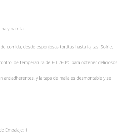
a y parrilla.
 de comida, desde esponjosas tortitas hasta fajitas. Sofríe,
n control de temperatura de 60-260ºC para obtener deliciosos
 son antiadherentes, y la tapa de malla es desmontable y se
e Embalaje: 1