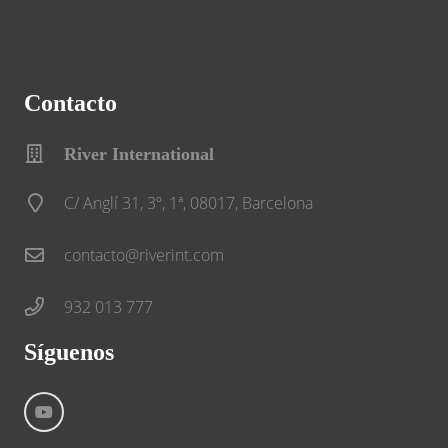
Contacto
River International
C/ Anglí 31, 3º, 1ª, 08017, Barcelona
contacto@riverint.com
932 013 777
Síguenos