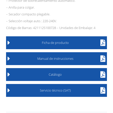
– Protector de sobrecalentamiento automático.
– Anilla para colgar.
– Secador compacto plegable.
– Selección voltaje auto.: 220-240V.
Código de Barras: 4211125100728 – Unidades de Embalaje: 4
Ficha de producto
Manual de instrucciones
Catálogo
Servicio técnico (SAT)