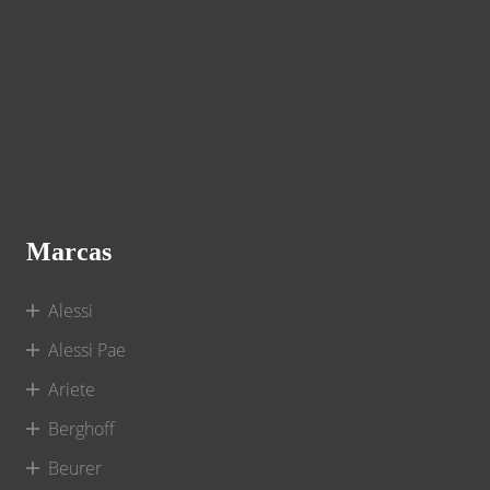
Marcas
Alessi
Alessi Pae
Ariete
Berghoff
Beurer