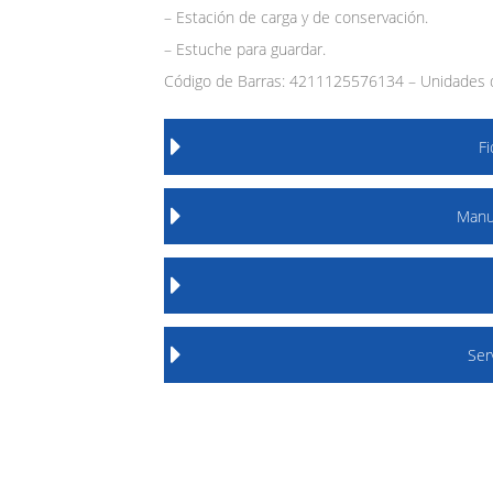
– Estación de carga y de conservación.
– Estuche para guardar.
Código de Barras: 4211125576134 – Unidades d
F
Manu
Ser