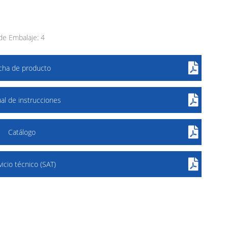
e Embalaje: 4
icha de producto
al de instrucciones
Catálogo
vicio técnico (SAT)