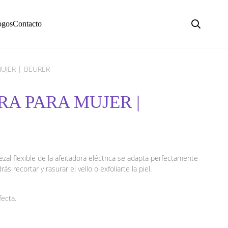
ogos
Contacto
UJER | BEURER
A PARA MUJER |
ezal flexible de la afeitadora eléctrica se adapta perfectamente
s recortar y rasurar el vello o exfoliarte la piel.
fecta.