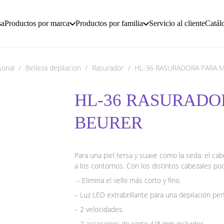
sa
Productos por marca
Productos por familia
Servicio al cliente
Catál
sonal
/
Belleza depilacion
/
Rasurador
/
HL-36 RASURADORA PARA M
HL-36 RASURADOR
BEURER
Para una piel tersa y suave como la seda: el cab
a los contornos. Con los distintos cabezales podrá
– Elimina el vello más corto y fino.
– Luz LED extrabrillante para una depilación per
– 2 velocidades.
– 2 accesorios de corte 4/8 mm incluidos.