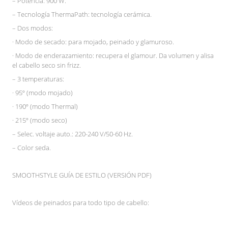
– Potencia: 900 W.
– Tecnología ThermaPath: tecnología cerámica.
– Dos modos:
· Modo de secado: para mojado, peinado y glamuroso.
· Modo de enderazamiento: recupera el glamour. Da volumen y alisa
el cabello seco sin frizz.
– 3 temperaturas:
· 95º (modo mojado)
· 190º (modo Thermal)
· 215º (modo seco)
– Selec. voltaje auto.: 220-240 V/50-60 Hz.
– Color seda.
SMOOTHSTYLE GUÍA DE ESTILO (VERSIÓN PDF)
Vídeos de peinados para todo tipo de cabello: