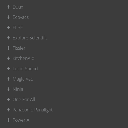
Duux
Ecovacs
ELBE
Explore Scientific
Fissler
KitchenAid
Lucid Sound
Magic Vac
Ninja
One For All
Panasonic-Panalight
Power A