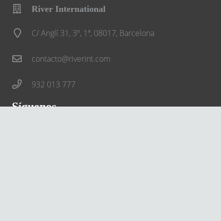
River International
C/ Anglí 31, 3º, 1ª, 08017, Barcelona
contacto@riverint.com
932 013 777
Síguenos