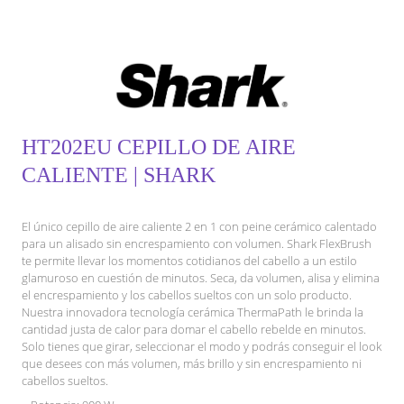
HT202EU CEPILLO DE AIRE
CALIENTE | SHARK
El único cepillo de aire caliente 2 en 1 con peine cerámico calentado
para un alisado sin encrespamiento con volumen. Shark FlexBrush
te permite llevar los momentos cotidianos del cabello a un estilo
glamuroso en cuestión de minutos. Seca, da volumen, alisa y elimina
el encrespamiento y los cabellos sueltos con un solo producto.
Nuestra innovadora tecnología cerámica ThermaPath le brinda la
cantidad justa de calor para domar el cabello rebelde en minutos.
Solo tienes que girar, seleccionar el modo y podrás conseguir el look
que desees con más volumen, más brillo y sin encrespamiento ni
cabellos sueltos.