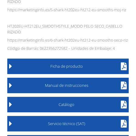
RIZADO
https://marketinginfo.es/5-shark-ht202eu-ht212-eu-smooths-moj-riz
HT202EU-HT212EU_SMOOTHSTYLE_MODO PELO SECO_CABELLO
RIZADO
https://marketinginfo.es/6-shark-ht202eu-ht212-eu-smooths-seco-riz
Código de Barras: 0622356272582 – Unidades de Embalaje: 4
Ficha de producto
Manual de instrucciones
Catálogo
Servicio técnico (SAT)