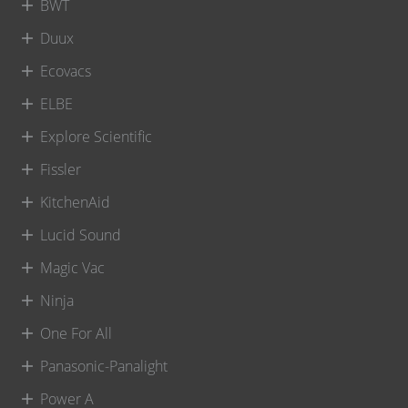
BWT
Duux
Ecovacs
ELBE
Explore Scientific
Fissler
KitchenAid
Lucid Sound
Magic Vac
Ninja
One For All
Panasonic-Panalight
Power A