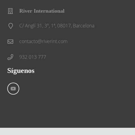
River International
C/ Anglí 31, 3º, 1ª, 08017, Barcelona
contacto@riverint.com
932 013 777
Síguenos