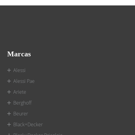
Marcas
Alessi
Alessi Pae
Ariete
Berghoff
Beurer
Black+Decker