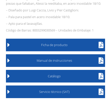
piezas que faltaban, Alessi la reeditaba, en acero inoxidable 18/10.
– Diseñado por Luigi Caccia, Livio y Pier Castiglioni.
– Pala para pastel en acero inoxidable 18/10.
– Apto para el lavavajillas.
Código de Barras: 8003299030569 – Unidades de Embalaje: 1
Ficha de producto
Manual de instrucciones
Catálogo
Servicio técnico (SAT)