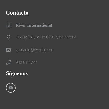
Contacto
River International
C/ Anglí 31, 3º, 1ª, 08017, Barcelona
contacto@riverint.com
932 013 777
Síguenos