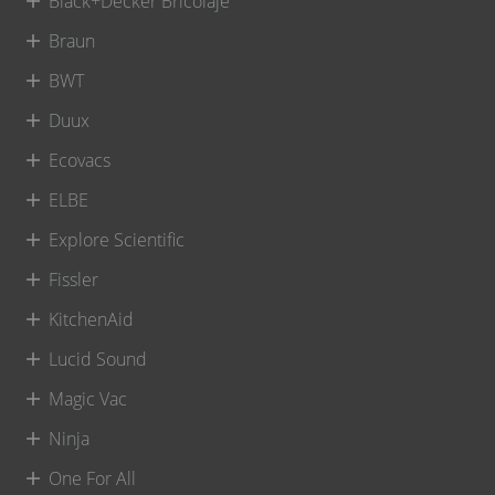
Black+Decker Bricolaje
Braun
BWT
Duux
Ecovacs
ELBE
Explore Scientific
Fissler
KitchenAid
Lucid Sound
Magic Vac
Ninja
One For All