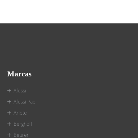
Marcas
Alessi
Alessi Pae
Ariete
Berghoff
Beurer