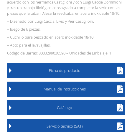
acuerdo con los hermanos Castiglioni y con Luigi Caccia Dominioni,
y tras un trabajo filológico consagrado a completar la serie con las
piezas que faltaban, Alessi la reeditaba, en acero inoxidable 18/10.
– Diseñado por Luigi Caccia, Livio y Pier Castiglioni.
– Juego de 6 piezas.
– Cuchillo para pescado en acero inoxidable 18/10.
– Apto para el lavavajillas.
Código de Barras: 8003299030590 – Unidades de Embalaje: 1
Ficha de producto
Manual de instrucciones
Catálogo
Servicio técnico (SAT)