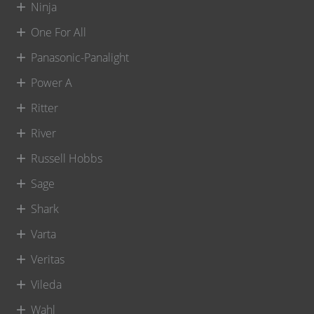
Ninja
One For All
Panasonic-Panalight
Power A
Ritter
River
Russell Hobbs
Sage
Shark
Varta
Veritas
Vileda
Wahl