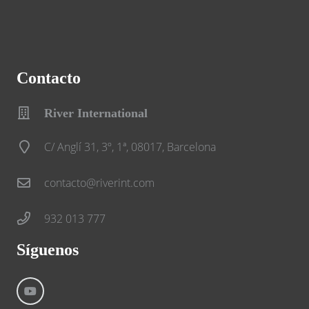
Contacto
River International
C/ Anglí 31, 3º, 1ª, 08017, Barcelona
contacto@riverint.com
932 013 777
Síguenos