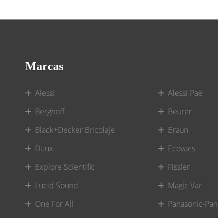
Marcas
Alessi
Alessi Pae
Berghoff
Beurer
Black+Decker Bricolaje
Braun
Duux
Ecovacs
Explore Scientific
Fissler
Lucid Sound
Magic Vac
One For All
Panasonic-Pan