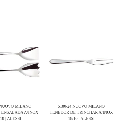
4 NUOVO MILANO
5180/24 NUOVO MILANO
MW
 ENSALADA A/INOX
TENEDOR DE TRINCHAR A/INOX
M
/10 | ALESSI
18/10 | ALESSI