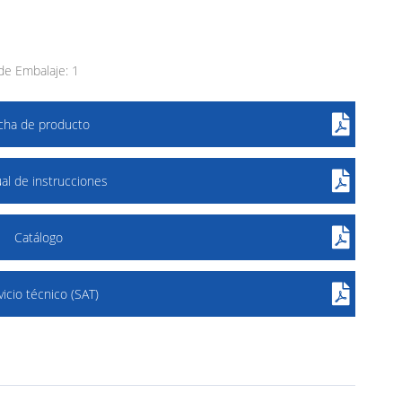
e Embalaje: 1
icha de producto
al de instrucciones
Catálogo
vicio técnico (SAT)