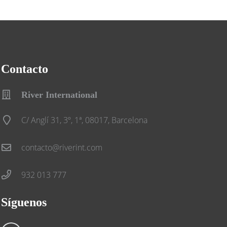
Contacto
River International
C/ Anglí 31, 3º, 1ª, 08017, Barcelona
contacto@riverint.com
932 013 777
Síguenos