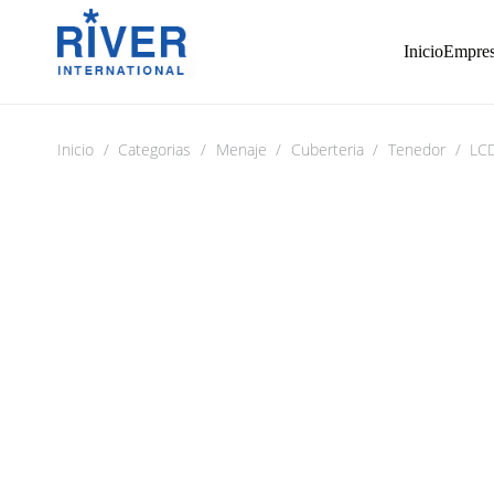
Inicio
Empre
Inicio
/
Categorias
/
Menaje
/
Cuberteria
/
Tenedor
/
LC