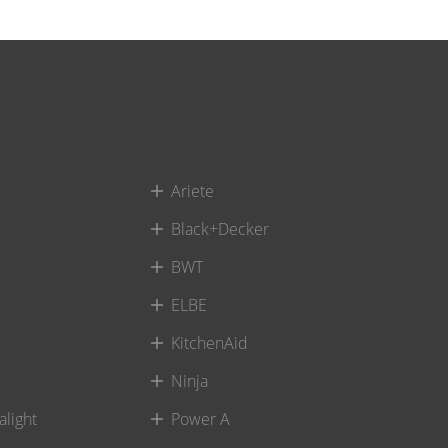
Ariete
Black+Decker
BWT
ELBE
KitchenAid
Ninja
alight
Power A