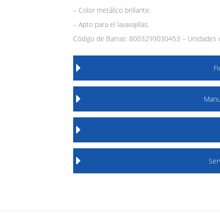
– Color metálico brillante.
– Apto para el lavavajillas.
Código de Barras: 8003299030453 – Unidades d
F
Manu
Ser