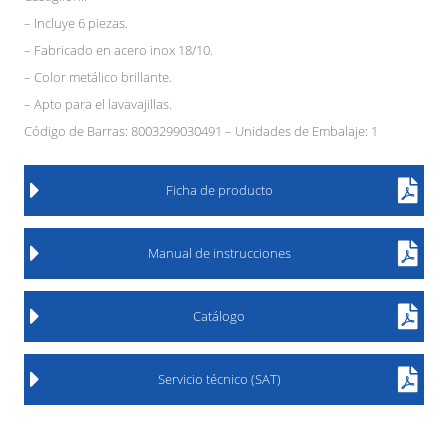
– Incluye 6 piezas.
– Fabricado en acero inox 18/10.
– Color metálico brillante.
– Apto para el lavavajillas.
Código de Barras: 8003299030491 – Unidades de Embalaje: 1
Ficha de producto
Manual de instrucciones
Catálogo
Servicio técnico (SAT)