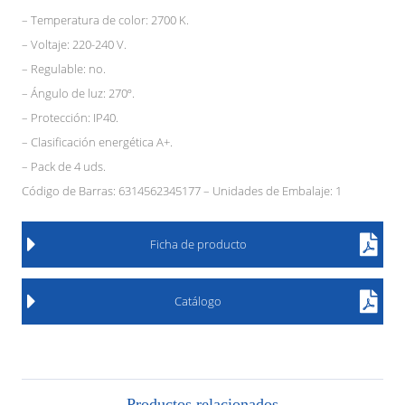
– Temperatura de color: 2700 K.
– Voltaje: 220-240 V.
– Regulable: no.
– Ángulo de luz: 270º.
– Protección: IP40.
– Clasificación energética A+.
– Pack de 4 uds.
Código de Barras: 6314562345177 – Unidades de Embalaje: 1
Ficha de producto
Catálogo
Productos relacionados