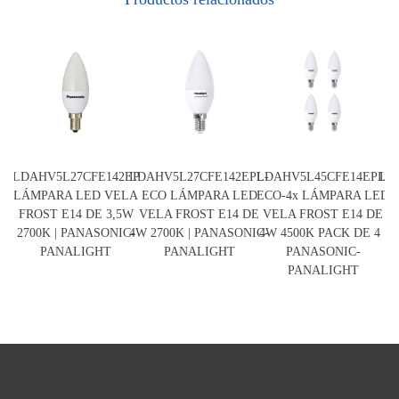
LDAHV5L27CFE142EP
LDAHV5L27CFE142EPL-
LDAHV5L45CFE14EPL-
LD
LÁMPARA LED VELA
ECO LÁMPARA LED
ECO-4x LÁMPARA LED
E
FROST E14 DE 3,5W
VELA FROST E14 DE
VELA FROST E14 DE
V
2700K | PANASONIC-
4W 2700K | PANASONIC-
4W 4500K PACK DE 4 |
PANALIGHT
PANALIGHT
PANASONIC-
PANALIGHT