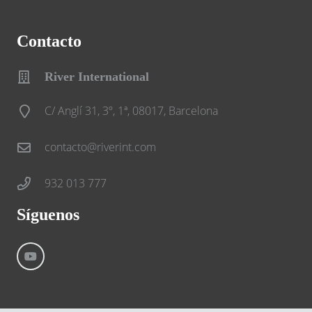
Contacto
River International
C/ Anglí 31, 3º, 1ª, 08017, Barcelona
contacto@riverint.com
932 013 777
Síguenos