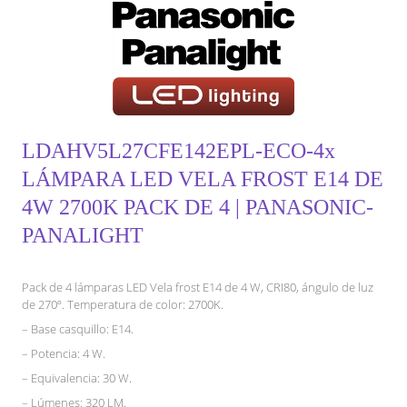
LDAHV5L27CFE142EPL-ECO-4x
LÁMPARA LED VELA FROST E14 DE
4W 2700K PACK DE 4 | PANASONIC-
PANALIGHT
Pack de 4 lámparas LED Vela frost E14 de 4 W, CRI80, ángulo de luz
de 270º. Temperatura de color: 2700K.
– Base casquillo: E14.
– Potencia: 4 W.
– Equivalencia: 30 W.
– Lúmenes: 320 LM.