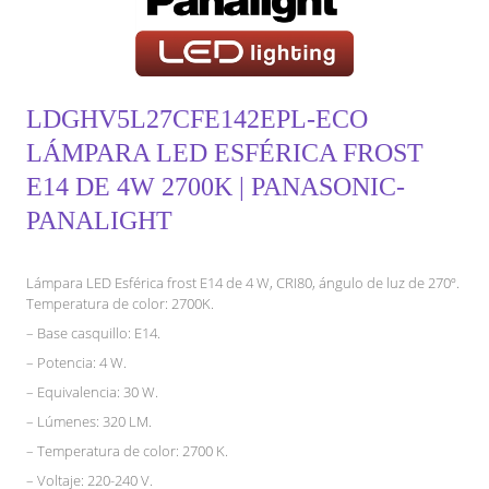
LDGHV5L27CFE142EPL-ECO
LÁMPARA LED ESFÉRICA FROST
E14 DE 4W 2700K | PANASONIC-
PANALIGHT
Lámpara LED Esférica frost E14 de 4 W, CRI80, ángulo de luz de 270º.
Temperatura de color: 2700K.
– Base casquillo: E14.
– Potencia: 4 W.
– Equivalencia: 30 W.
– Lúmenes: 320 LM.
– Temperatura de color: 2700 K.
– Voltaje: 220-240 V.