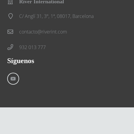
River International
C/ Anglí 31, 3º, 1ª, 08017, Barcelona
contacto@riverint.com
932 013 777
Síguenos