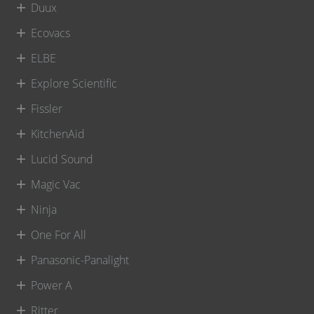
Duux
Ecovacs
ELBE
Explore Scientific
Fissler
KitchenAid
Lucid Sound
Magic Vac
Ninja
One For All
Panasonic-Panalight
Power A
Ritter