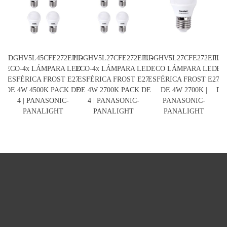
LDGHV5L45CFE272EPL-
LDGHV5L27CFE272EPL-
LDGHV5L27CFE272EPL-
LDG
ECO-4x LÁMPARA LED
ECO-4x LÁMPARA LED
ECO LÁMPARA LED
EC
ESFÉRICA FROST E27
ESFÉRICA FROST E27
ESFÉRICA FROST E27
ES
DE 4W 4500K PACK DE
DE 4W 2700K PACK DE
DE 4W 2700K |
DE
4 | PANASONIC-
4 | PANASONIC-
PANASONIC-
PANALIGHT
PANALIGHT
PANALIGHT