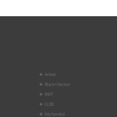
Ariete
Black+Decker
BWT
ELBE
KitchenAid