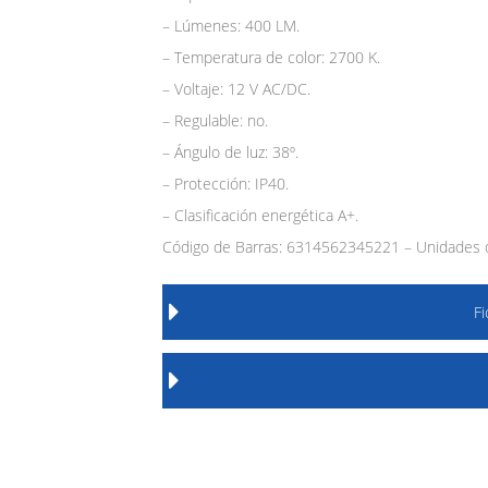
– Lúmenes: 400 LM.
– Temperatura de color: 2700 K.
– Voltaje: 12 V AC/DC.
– Regulable: no.
– Ángulo de luz: 38º.
– Protección: IP40.
– Clasificación energética A+.
Código de Barras: 6314562345221 – Unidades 
F