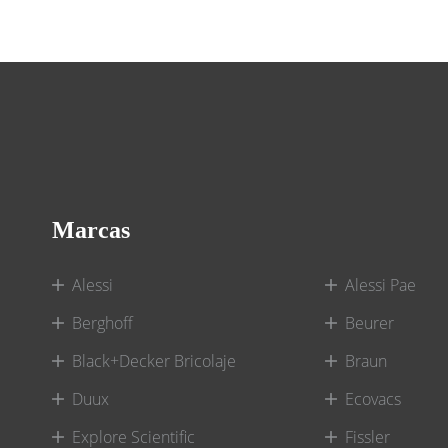
Marcas
Alessi
Alessi Pae
Berghoff
Beurer
Black+Decker Bricolaje
Braun
Duux
Ecovacs
Explore Scientific
Fissler