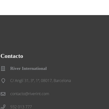
Contacto
River International
C/ Anglí 31, 3º, 1ª, 08017, Barcelona
contacto@riverint.com
932 013 777