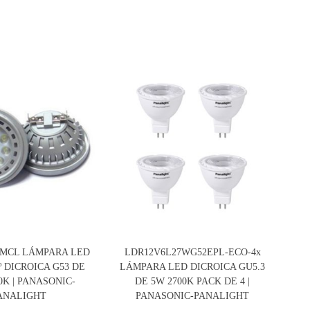
7MCL LÁMPARA LED
LDR12V6L27WG52EPL-ECO-4x
4º DICROICA G53 DE
LÁMPARA LED DICROICA GU5.3
LÁ
0K | PANASONIC-
DE 5W 2700K PACK DE 4 |
D
ANALIGHT
PANASONIC-PANALIGHT