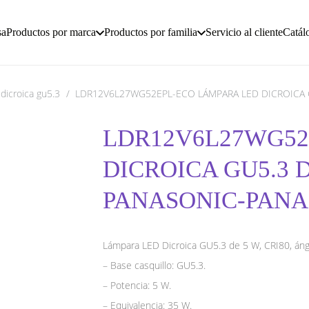
sa
Productos por marca
Productos por familia
Servicio al cliente
Catál
dicroica gu5.3
/
LDR12V6L27WG52EPL-ECO LÁMPARA LED DICROICA 
LDR12V6L27WG52
DICROICA GU5.3 D
PANASONIC-PANA
Lámpara LED Dicroica GU5.3 de 5 W, CRI80, ángu
– Base casquillo: GU5.3.
– Potencia: 5 W.
– Equivalencia: 35 W.