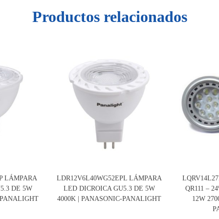
Productos relacionados
P LÁMPARA
LDR12V6L40WG52EPL LÁMPARA
LQRV14L2
5.3 DE 5W
LED DICROICA GU5.3 DE 5W
QR111 – 2
C-PANALIGHT
4000K | PANASONIC-PANALIGHT
12W 270
P