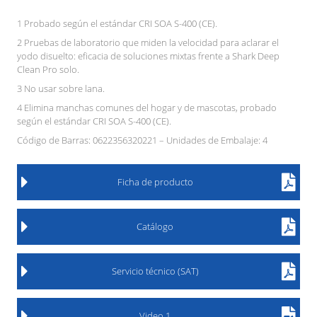
1 Probado según el estándar CRI SOA S-400 (CE).
2 Pruebas de laboratorio que miden la velocidad para aclarar el
yodo disuelto: eficacia de soluciones mixtas frente a Shark Deep
Clean Pro solo.
3 No usar sobre lana.
4 Elimina manchas comunes del hogar y de mascotas, probado
según el estándar CRI SOA S-400 (CE).
Código de Barras: 0622356320221 – Unidades de Embalaje: 4
Ficha de producto
Catálogo
Servicio técnico (SAT)
Video 1