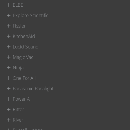
ELBE
Explore Scientific
Fissler
KitchenAid
Lucid Sound
Magic Vac
Ninja
One For All
Panasonic-Panalight
Power A
Ritter
River