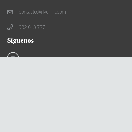
contacto@riverint.com
932 013 777
Síguenos