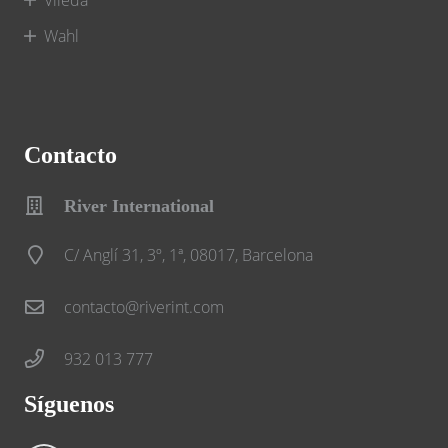
Wahl
Contacto
River International
C/ Anglí 31, 3º, 1ª, 08017, Barcelona
contacto@riverint.com
932 013 777
Síguenos