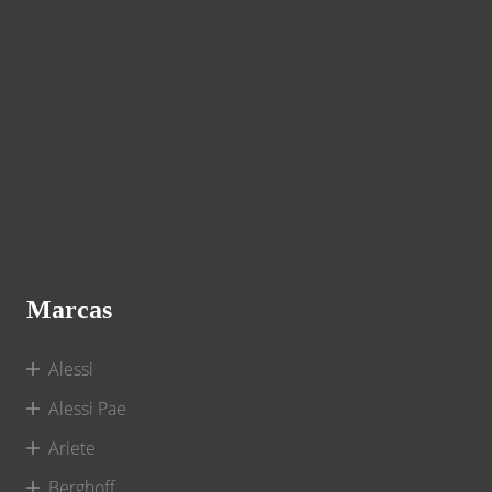
Marcas
Alessi
Alessi Pae
Ariete
Berghoff