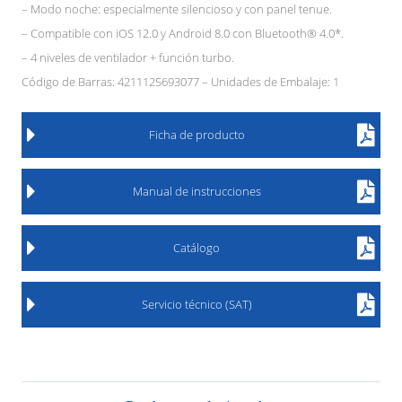
– Modo noche: especialmente silencioso y con panel tenue.
– Compatible con iOS 12.0 y Android 8.0 con Bluetooth® 4.0*.
– 4 niveles de ventilador + función turbo.
Código de Barras: 4211125693077 – Unidades de Embalaje: 1
Ficha de producto
Manual de instrucciones
Catálogo
Servicio técnico (SAT)