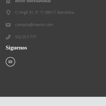
River International
C/ Anglí 31, 3º, 1ª, 08017, Barcelona
contacto@riverint.com
932 013 777
Síguenos