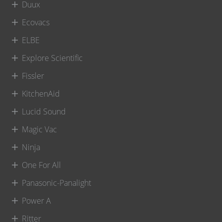
Duux
Ecovacs
ELBE
Explore Scientific
Fissler
KitchenAid
Lucid Sound
Magic Vac
Ninja
One For All
Panasonic-Panalight
Power A
Ritter