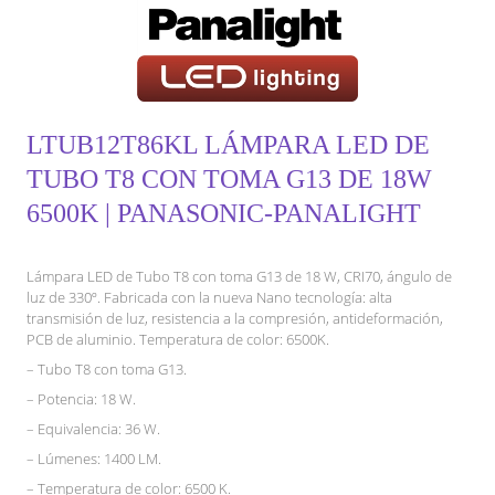
LTUB12T86KL LÁMPARA LED DE
TUBO T8 CON TOMA G13 DE 18W
6500K | PANASONIC-PANALIGHT
Lámpara LED de Tubo T8 con toma G13 de 18 W, CRI70, ángulo de
luz de 330º. Fabricada con la nueva Nano tecnología: alta
transmisión de luz, resistencia a la compresión, antideformación,
PCB de aluminio. Temperatura de color: 6500K.
– Tubo T8 con toma G13.
– Potencia: 18 W.
– Equivalencia: 36 W.
– Lúmenes: 1400 LM.
– Temperatura de color: 6500 K.