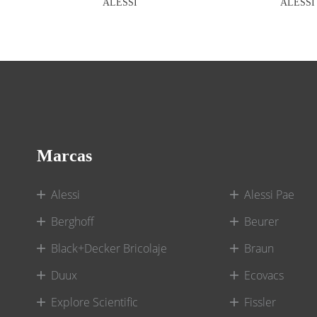
ALESSI
ALESSI
Marcas
Alessi
Alessi Pae
Berghoff
Beurer
Black+Decker Bricolaje
Braun
Duux
Ecovacs
Explore Scientific
Fissler