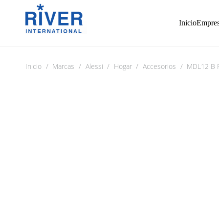
Inicio
Empre
Inicio
/
Marcas
/
Alessi
/
Hogar
/
Accesorios
/
MDL12 B 