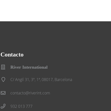
Contacto
River International
C/ Anglí 31, 3º, 1ª, 08017, Barcelona
contacto@riverint.com
932 013 777