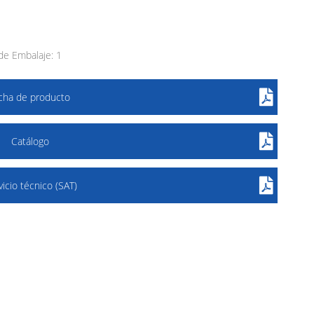
e Embalaje: 1
icha de producto
Catálogo
vicio técnico (SAT)