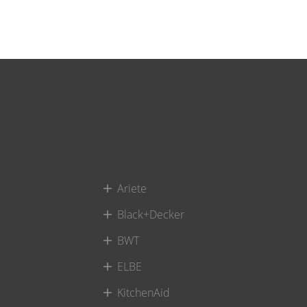
Ariete
Black+Decker
BWT
ELBE
KitchenAid