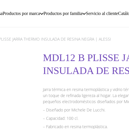
sa
Productos por marca
Productos por familia
Servicio al cliente
Catál
PLISSE JARRA THERMO INSULADA DE RESINA NEGRA | ALESSI
MDL12 B PLISSE 
INSULADA DE RES
Jarra térmica en resina termoplástica y vidrio té
un toque de refinada ligereza al hogar. La elegan
pequeños electrodomésticos diseñados por Mic
– Diseñado por Michele De Lucchi.
– Capacidad: 100 cl.
– Fabricado en resina termoplástica.