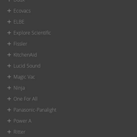
Ecovacs
ELBE
Explore Scientific
Fissler
KitchenAid
Lucid Sound
Magic Vac
Ninja
One For All
Panasonic-Panalight
Power A
Ritter