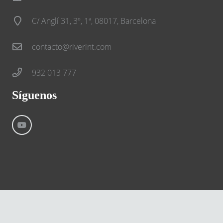
C/ Anglí 31, 3º, 1ª, 08017, Barcelona
contacto@riverint.com
932 013 777
Síguenos