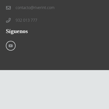
contacto@riverint.com
932 013 777
Síguenos