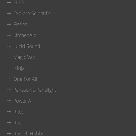
ELBE
Explore Scientific
Fissler
KitchenAid
Lucid Sound
Magic Vac
Ninja
One For All
Panasonic-Panalight
Power A
Ritter
River
Russell Hobbs