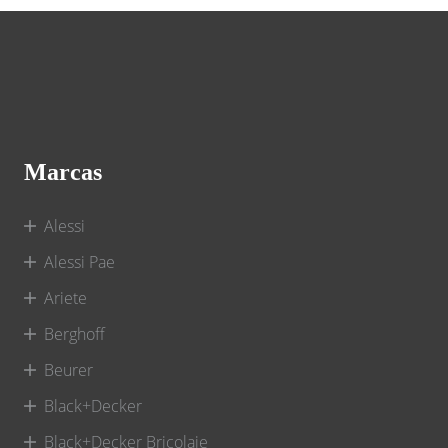
Marcas
Alessi
Alessi Pae
Ariete
Berghoff
Beurer
Black+Decker
Black+Decker Bricolaje