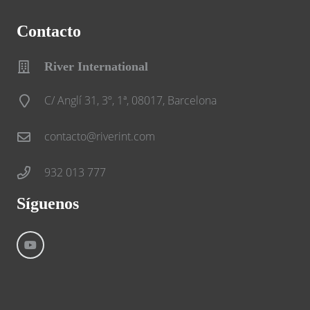
Contacto
River International
C/ Anglí 31, 3º, 1ª, 08017, Barcelona
contacto@riverint.com
932 013 777
Síguenos