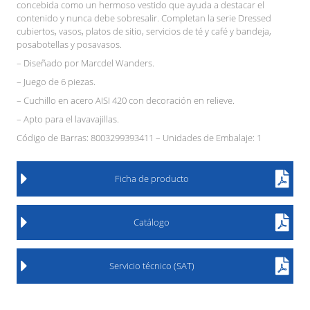
concebida como un hermoso vestido que ayuda a destacar el
contenido y nunca debe sobresalir. Completan la serie Dressed
cubiertos, vasos, platos de sitio, servicios de té y café y bandeja,
posabotellas y posavasos.
– Diseñado por Marcdel Wanders.
– Juego de 6 piezas.
– Cuchillo en acero AISI 420 con decoración en relieve.
– Apto para el lavavajillas.
Código de Barras: 8003299393411 – Unidades de Embalaje: 1
Ficha de producto
Catálogo
Servicio técnico (SAT)