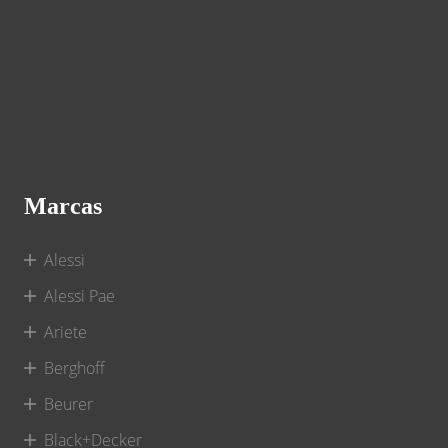
Marcas
Alessi
Alessi Pae
Ariete
Berghoff
Beurer
Black+Decker