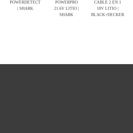
POWERDETECT
POWERPRO
CABLE 2 EN 1
| SHARK
21.6V LITIO |
18V LITIO |
SHARK
BLACK+DECKER