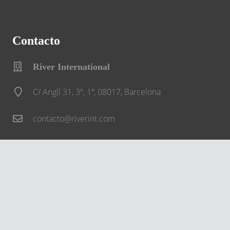
Contacto
River International
C/ Anglí 31, 3º, 1ª, 08017, Barcelona
contacto@riverint.com
932 013 777
Síguenos