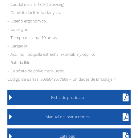
– Caudal de aire 13.9 (litros/seg).
– Depósito fácil de vaciar y lavar.
– Diseño ergonómico.
– Color gris.
– Tiempo de carga 10 horas.
– Cargador.
– Acc. incl.: boquilla estrecha, extensible y cepillo.
– Batería litio.
– Depósito de polvo translúcido.
Código de Barras: 5035048677599 – Unidades de Embalaje: 4
Ficha de producto
Manual de instrucciones
Catálogo