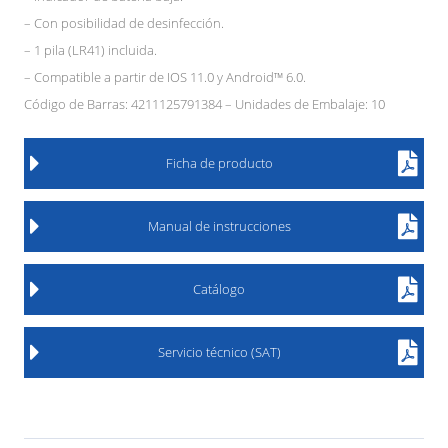
– Con posibilidad de desinfección.
– 1 pila (LR41) incluida.
– Compatible a partir de IOS 11.0 y Android™ 6.0.
Código de Barras: 4211125791384 – Unidades de Embalaje: 10
Ficha de producto
Manual de instrucciones
Catálogo
Servicio técnico (SAT)