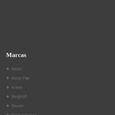
Marcas
Alessi
Alessi Pae
Ariete
Berghoff
Beurer
Black+Decker