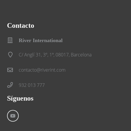
Contacto
River International
C/ Anglí 31, 3º, 1ª, 08017, Barcelona
contacto@riverint.com
932 013 777
Síguenos