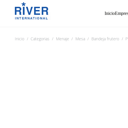
Inicio
Empre
Inicio
/
Categorias
/
Menaje
/
Mesa
/
Bandeja frutero
/
P