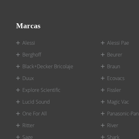
Marcas
Alessi
Alessi Pae
Berghoff
Beurer
Black+Decker Bricolaje
Braun
Duux
Ecovacs
Explore Scientific
Fissler
Lucid Sound
Magic Vac
One For All
Panasonic-Pan
Ritter
River
Sage
Shark