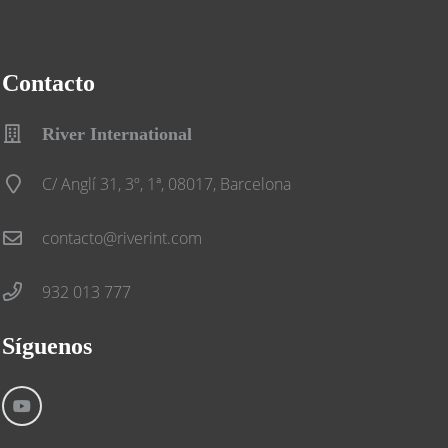
Contacto
River International
C/ Anglí 31, 3º, 1ª, 08017, Barcelona
contacto@riverint.com
932 013 777
Síguenos