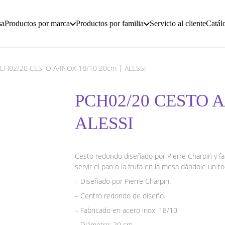
sa
Productos por marca
Productos por familia
Servicio al cliente
Catál
CH02/20 CESTO A/INOX 18/10 20cm | ALESSI
PCH02/20 CESTO A/
ALESSI
Cesto redondo diseñado por Pierre Charpin y fab
servir el pan o la fruta en la mesa dándole un 
– Diseñado por Pierre Charpin.
– Centro redondo de diseño.
– Fabricado en acero inox. 18/10.
– Diámetro: 20 cm.