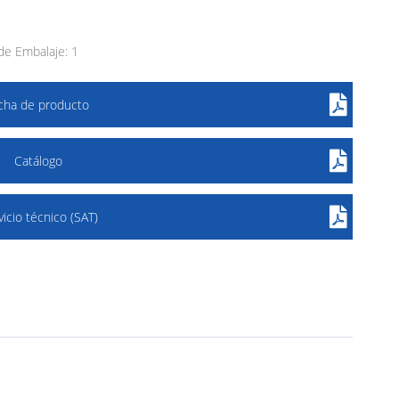
e Embalaje: 1
icha de producto
Catálogo
vicio técnico (SAT)