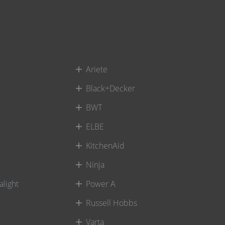
Ariete
Black+Decker
BWT
ELBE
KitchenAid
Ninja
alight
Power A
Russell Hobbs
Varta