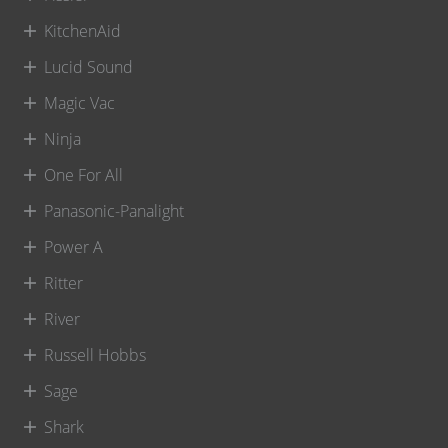
KitchenAid
Lucid Sound
Magic Vac
Ninja
One For All
Panasonic-Panalight
Power A
Ritter
River
Russell Hobbs
Sage
Shark