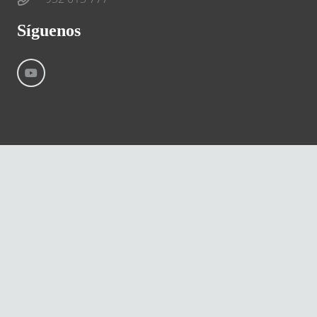
Síguenos
©
River International – Copyright All Rights Reserved
Aviso Legal