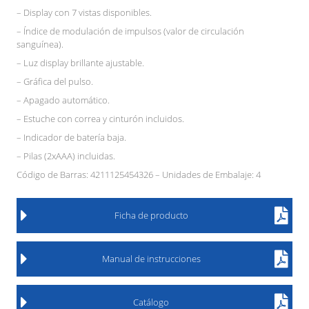
– Display con 7 vistas disponibles.
– Índice de modulación de impulsos (valor de circulación
sanguínea).
– Luz display brillante ajustable.
– Gráfica del pulso.
– Apagado automático.
– Estuche con correa y cinturón incluidos.
– Indicador de batería baja.
– Pilas (2xAAA) incluidas.
Código de Barras: 4211125454326 – Unidades de Embalaje: 4
Ficha de producto
Manual de instrucciones
Catálogo