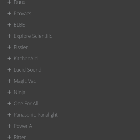
Duux
Ecovacs
ELBE
Explore Scientific
Fissler
KitchenAid
Lucid Sound
Magic Vac
Ninja
One For All
Panasonic-Panalight
Power A
Ritter