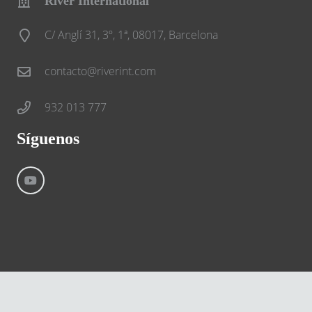
River International
C/ Anglí 31, 3º, 1ª, 08017, Barcelona
contacto@riverint.com
932 013 777
Síguenos