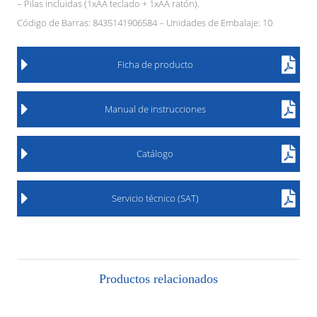
– Pilas incluidas (1xAA teclado + 1xAA ratón).
Código de Barras: 8435141906584 – Unidades de Embalaje: 10
Ficha de producto
Manual de instrucciones
Catálogo
Servicio técnico (SAT)
Productos relacionados