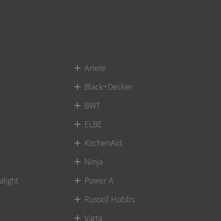
Ariete
Black+Decker
BWT
ELBE
KitchenAid
Ninja
alight
Power A
Russell Hobbs
Varta