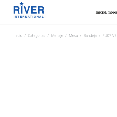
Inicio
Empre
Inicio
/
Categorias
/
Menaje
/
Mesa
/
Bandeja
/
PU07 VE