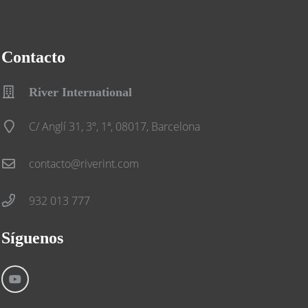
Contacto
River International
C/ Anglí 31, 3º, 1ª, 08017, Barcelona
contacto@riverint.com
932 013 777
Síguenos