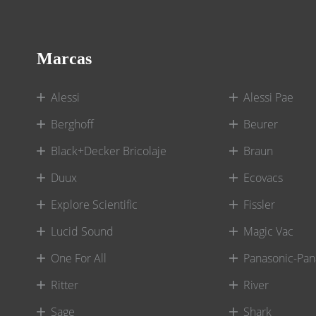
Marcas
Alessi
Alessi Pae
Berghoff
Beurer
Black+Decker Bricolaje
Braun
Duux
Ecovacs
Explore Scientific
Fissler
Lucid Sound
Magic Vac
One For All
Panasonic-Pan
Ritter
River
Sage
Shark