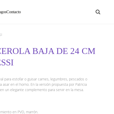
ogos
Contacto
SI
CEROLA BAJA DE 24 CM
ESSI
eal para estofar o guisar carnes, legumbres, pescados o
a asar en el horno. En la versión propuesta por Patricia
e en un elegante complemento para servir en la mesa.
stimiento en PVD, marrón.