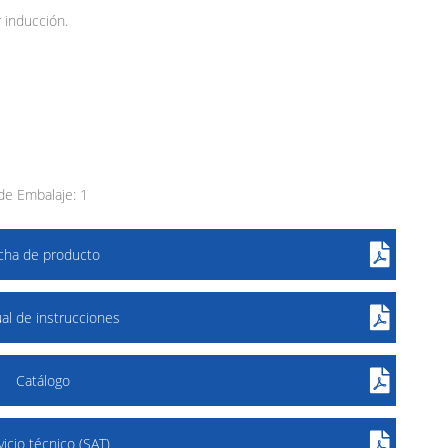
 inducción.
e Embalaje: 1
icha de producto
al de instrucciones
Catálogo
vicio técnico (SAT)