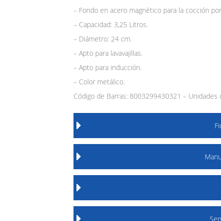
– Fondo en acero magnético para la cocción por
– Capacidad: 3,25 Litros.
– Diámetro: 24 cm.
– Apto para lavavajillas.
– Apto para inducción.
– Color metálico.
Código de Barras: 8003299430321 – Unidades d
F
Manu
Ser