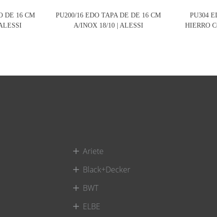
O DE 16 CM
PU200/16 EDO TAPA DE DE 16 CM
PU304 E
 ALESSI
A/INOX 18/10 | ALESSI
HIERRO C
Ariete
Black+Decker
BWT
ELBE