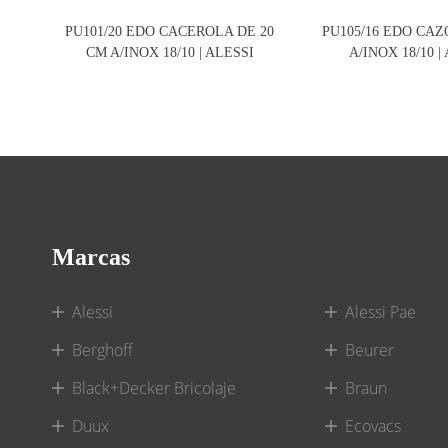
PU101/20 EDO CACEROLA DE 20
PU105/16 EDO CAZ
CM A/INOX 18/10 | ALESSI
A/INOX 18/10 |
Marcas
Alessi
Alessi Pae
Berghoff
Beurer
Black+Decker Bricolaje
Braun
Duux
Ecovacs