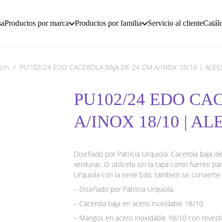
sa
Productos por marca
Productos por familia
Servicio al cliente
Catál
 cm
/
PU102/24 EDO CACEROLA BAJA DE 24 CM A/INOX 18/10 | ALES
PU102/24 EDO CA
A/INOX 18/10 | AL
Diseñado por Patricia Urquiola. Cacerola baja id
verduras. O utilícelo sin la tapa como fuente par
Urquiola con la serie Edo, también se conviert
– Diseñado por Patricia Urquiola.
– Cacerola baja en acero inoxidable 18/10.
– Mangos en acero inoxidable 18/10 con reve