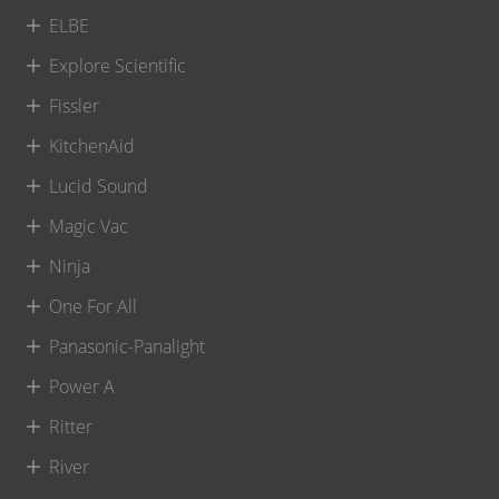
ELBE
Explore Scientific
Fissler
KitchenAid
Lucid Sound
Magic Vac
Ninja
One For All
Panasonic-Panalight
Power A
Ritter
River