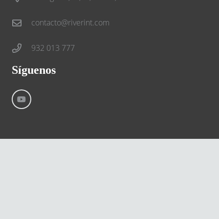
contacto@riverint.com
932 013 777
Síguenos