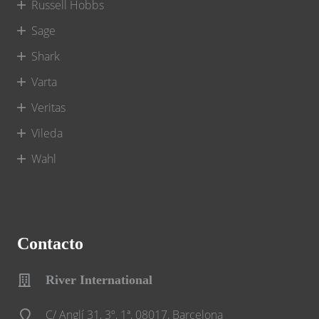
Russell Hobbs
Sage
Shark
Varta
Veritas
Vileda
Wahl
Contacto
River International
C/ Anglí 31, 3º, 1ª, 08017, Barcelona