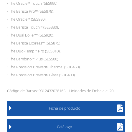
· The Oracle™ Touch (SES990).
· The Barista Pro™ (SES878).
· The Oracle™ (SES980).
· The Barista Touch™ (SES880).
· The Dual Boiler™ (SES920).
· The Barista Express™ (SES875).
· The Duo-Temp™ Pro (SES810).
· The Bambino™ Plus (SES500).
· The Precision Brewer® Thermal (SDC450).
· The Precision Brewer® Glass (SDC400).
Código de Barras: 9312432028165 – Unidades de Embalaje: 20
Ficha de producto
Catálogo