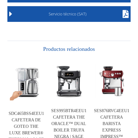
Servicio técnico (SAT)
Productos relacionados
SES995BTR4EEU1
SES876RVC4EEU1
SDC465BSS4EEU1
CAFETERA THE
CAFETERA
CAFETERA DE
ORACLE™ DUAL
BARISTA
GOTEO THE
BOILER TRUFA
EXPRESS
LUXE BREWER®
NEGRA | SAGE
IMPRESS™