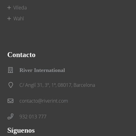
Vileda
Wahl
Contacto
River International
C/ Anglí 31, 3º, 1ª, 08017, Barcelona
contacto@riverint.com
932 013 777
Síguenos