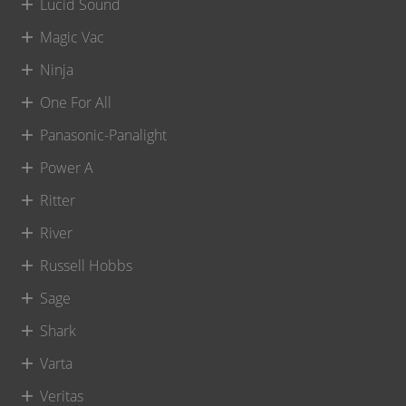
Lucid Sound
Magic Vac
Ninja
One For All
Panasonic-Panalight
Power A
Ritter
River
Russell Hobbs
Sage
Shark
Varta
Veritas