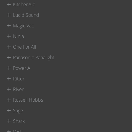
KitchenAid
Lucid Sound
Magic Vac
Ninja
One For All
Panasonic-Panalight
Power A
Ritter
River
Russell Hobbs
Sage
Shark
Varta