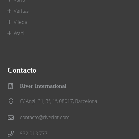
Veritas
Vileda
Wahl
Contacto
River International
C/ Anglí 31, 3º, 1ª, 08017, Barcelona
contacto@riverint.com
932 013 777