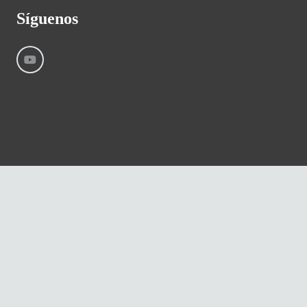
Síguenos
©
River International – Copyright All Rights Reserved
Aviso Legal
Condiciones generales
Cookies