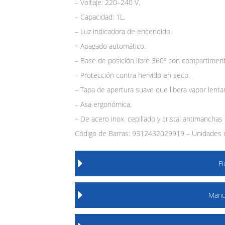
– Voltaje: 220–240 V.
– Capacidad: 1L.
– Luz indicadora de encendido.
– Apagado automático.
– Base de posición libre 360º con compartiment
– Protección contra hervido en seco.
– Tapa de apertura suave que libera vapor lenta
– Asa ergonómica.
– De acero inox. cepillado y cristal antimanchas
Código de Barras: 9312432029919 – Unidades d
F
Manu