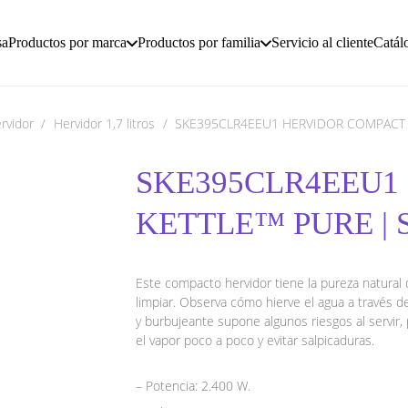
sa
Productos por marca
Productos por familia
Servicio al cliente
Catál
rvidor
/
Hervidor 1,7 litros
/
SKE395CLR4EEU1 HERVIDOR COMPACT 
SKE395CLR4EEU1
KETTLE™ PURE | 
Este compacto hervidor tiene la pureza natural de
limpiar. Observa cómo hierve el agua a través d
y burbujeante supone algunos riesgos al servir,
el vapor poco a poco y evitar salpicaduras.
– Potencia: 2.400 W.