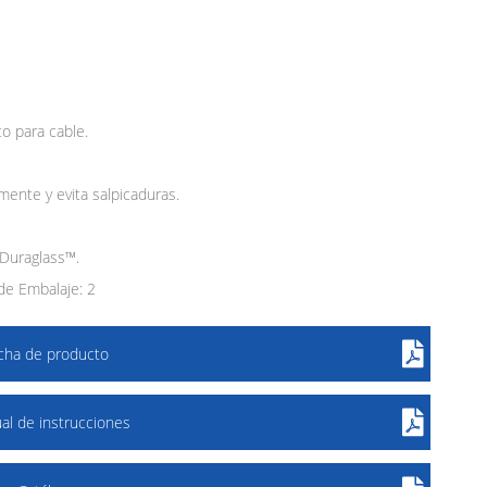
o para cable.
mente y evita salpicaduras.
 Duraglass™.
e Embalaje: 2
icha de producto
al de instrucciones