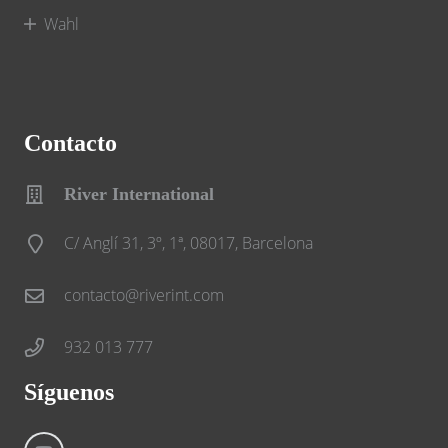
Wahl
Contacto
River International
C/ Anglí 31, 3º, 1ª, 08017, Barcelona
contacto@riverint.com
932 013 777
Síguenos