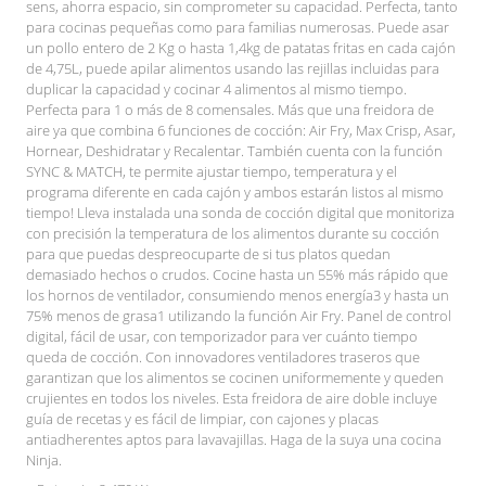
sens, ahorra espacio, sin comprometer su capacidad. Perfecta, tanto
para cocinas pequeñas como para familias numerosas. Puede asar
un pollo entero de 2 Kg o hasta 1,4kg de patatas fritas en cada cajón
de 4,75L, puede apilar alimentos usando las rejillas incluidas para
duplicar la capacidad y cocinar 4 alimentos al mismo tiempo.
Perfecta para 1 o más de 8 comensales. Más que una freidora de
aire ya que combina 6 funciones de cocción: Air Fry, Max Crisp, Asar,
Hornear, Deshidratar y Recalentar. También cuenta con la función
SYNC & MATCH, te permite ajustar tiempo, temperatura y el
programa diferente en cada cajón y ambos estarán listos al mismo
tiempo! Lleva instalada una sonda de cocción digital que monitoriza
con precisión la temperatura de los alimentos durante su cocción
para que puedas despreocuparte de si tus platos quedan
demasiado hechos o crudos. Cocine hasta un 55% más rápido que
los hornos de ventilador, consumiendo menos energía3 y hasta un
75% menos de grasa1 utilizando la función Air Fry. Panel de control
digital, fácil de usar, con temporizador para ver cuánto tiempo
queda de cocción. Con innovadores ventiladores traseros que
garantizan que los alimentos se cocinen uniformemente y queden
crujientes en todos los niveles. Esta freidora de aire doble incluye
guía de recetas y es fácil de limpiar, con cajones y placas
antiadherentes aptos para lavavajillas. Haga de la suya una cocina
Ninja.