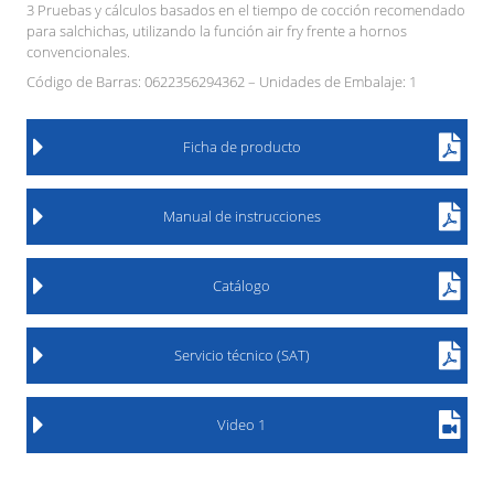
3 Pruebas y cálculos basados en el tiempo de cocción recomendado
para salchichas, utilizando la función air fry frente a hornos
convencionales.
Código de Barras: 0622356294362 – Unidades de Embalaje: 1
Ficha de producto
Manual de instrucciones
Catálogo
Servicio técnico (SAT)
Video 1