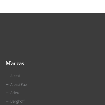
Marcas
Alessi
Alessi Pae
Ariete
Berghoff