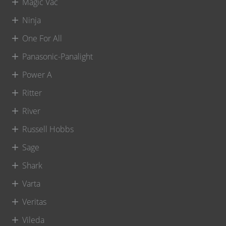
Magic Vac
Ninja
One For All
Panasonic-Panalight
Power A
Ritter
River
Russell Hobbs
Sage
Shark
Varta
Veritas
Vileda