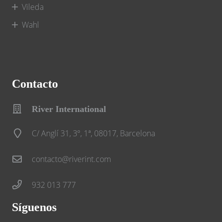
Vileda
Wahl
Contacto
River International
C/ Anglí 31, 3º, 1ª, 08017, Barcelona
contacto@riverint.com
932 013 777
Síguenos