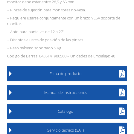
monitor debe estar entre 26,5 y 65 mm.
– Pinzas de sujeción para monitores no-vesa.
– Requiere usarse conjuntamente con un brazo VESA soporte de
monitor.
– Apto para pantallas de 12 a 27″.
– Distintos ajustes de posición de las pinzas.
– Peso máximo soportado 5 Kg.
Código de Barras: 8435141906560 – Unidades de Embalaje: 40
Ficha de producto
Manual de instrucciones
Catálogo
Servicio técnico (SAT)