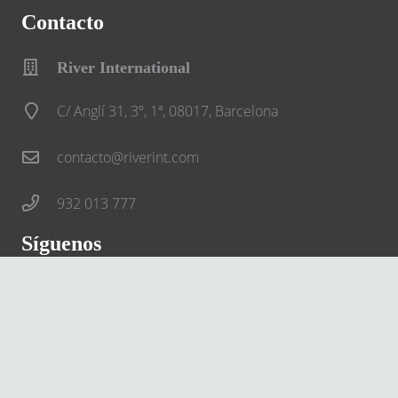
Contacto
River International
C/ Anglí 31, 3º, 1ª, 08017, Barcelona
contacto@riverint.com
932 013 777
Síguenos