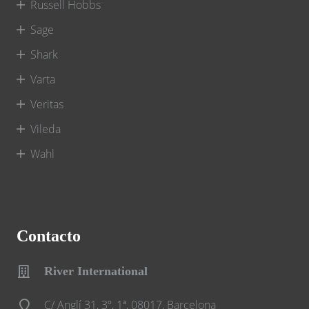
Russell Hobbs
Sage
Shark
Varta
Veritas
Vileda
Wahl
Contacto
River International
C/ Anglí 31, 3º, 1ª, 08017, Barcelona