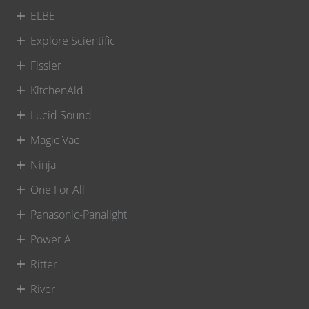
ELBE
Explore Scientific
Fissler
KitchenAid
Lucid Sound
Magic Vac
Ninja
One For All
Panasonic-Panalight
Power A
Ritter
River