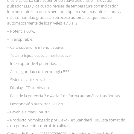
o cervicales. La cara superior de suave peluche, el innovador
pulsador LED y los cuatro niveles de temperatura con indicador
luminoso ofrecen una experiencia óptima. Además, ofrece todavía
más comodidad gracias al retroceso automático que reduce
automáticamente de los niveles 4 y 3 al 2.
– Potencia 60 w.
– Transpirable.
– Cara superior e inferior: suave.
– Tela no tejida especialmente suave.
– Interruptor de 4 potencias.
– Alta seguridad con tecnología BSS.
– Sistema cable extraíble.
– Display LED iluminado.
– Baja de la potencia 3 o 4 a la 2 de forma automática tras 3horas.
– Desconexión auto. tras +/-12 h.
– Lavable a máquina 30ºC.
– Producto homologado por Oeko-Tex Standard 100. Está sometido
a un permanente control de calidad.
Código de Barras: 4211125326029 – Unidades de Embalaje: 5