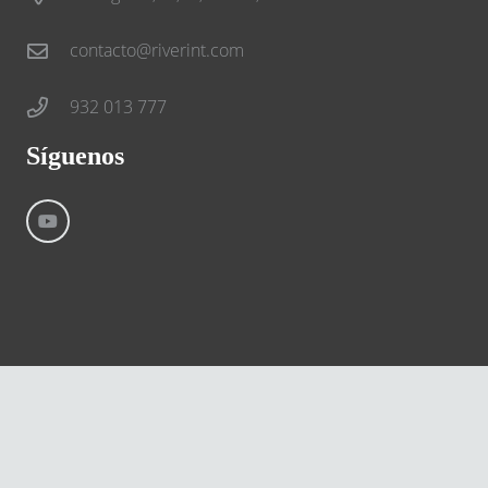
contacto@riverint.com
932 013 777
Síguenos
©
River International – Copyright All Rights Reserved