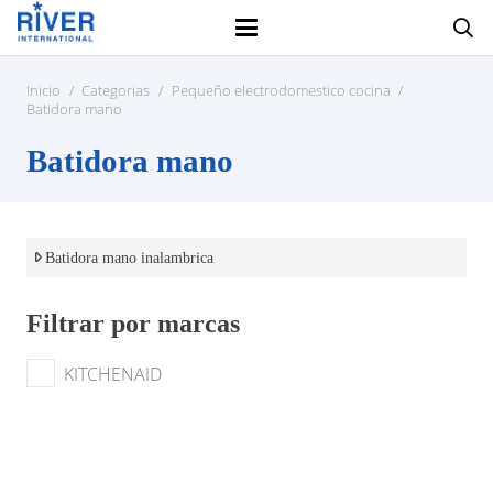
Inicio
/
Categorias
/
Pequeño electrodomestico cocina
/
Batidora mano
Batidora mano
Batidora mano inalambrica
Filtrar por marcas
KITCHENAID