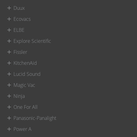
Duux
Ecovacs
ELBE
Explore Scientific
Fissler
KitchenAid
Lucid Sound
Magic Vac
Ninja
One For All
Panasonic-Panalight
Power A