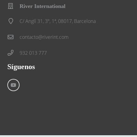
River International
C/ Anglí 31, 3º, 1ª, 08017, Barcelona
contacto@riverint.com
932 013 777
Síguenos