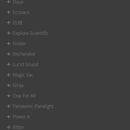
Duux
Ecovacs
ELBE
Explore Scientific
Fissler
KitchenAid
Lucid Sound
Magic Vac
Ninja
One For All
Panasonic-Panalight
Power A
Ritter