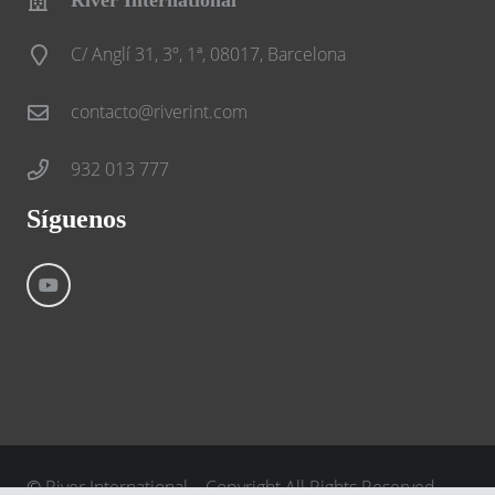
River International
C/ Anglí 31, 3º, 1ª, 08017, Barcelona
contacto@riverint.com
932 013 777
Síguenos
©
River International – Copyright All Rights Reserved