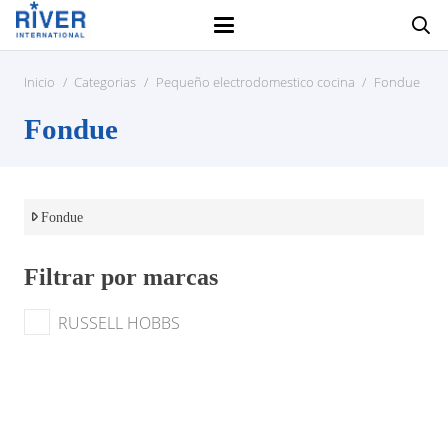
Inicio
/
Categorias
/
Pequeño electrodomestico cocina
/
Fondue
Fondue
Fondue
Filtrar por marcas
RUSSELL HOBBS