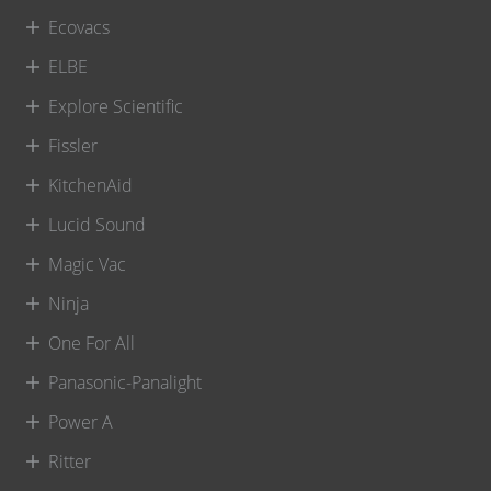
Ecovacs
ELBE
Explore Scientific
Fissler
KitchenAid
Lucid Sound
Magic Vac
Ninja
One For All
Panasonic-Panalight
Power A
Ritter