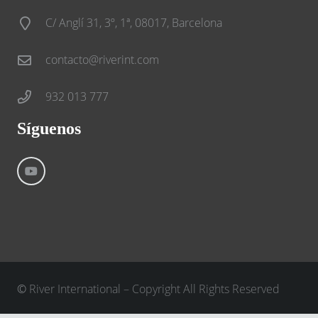
C/ Anglí 31, 3º, 1ª, 08017, Barcelona
contacto@riverint.com
932 013 777
Síguenos
©
River International – Copyright All Rights Reserved