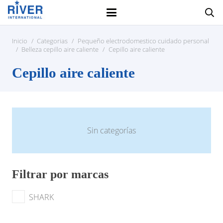
Inicio
/
Categorias
/
Pequeño electrodomestico cuidado personal
/
Belleza cepillo aire caliente
/
Cepillo aire caliente
Cepillo aire caliente
Sin categorías
Filtrar por marcas
SHARK