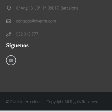
C/ Anglí 31, 3º, 1ª, 08017, Barcelona
contacto@riverint.com
932 013 777
Síguenos
©
River International – Copyright All Rights Reserved