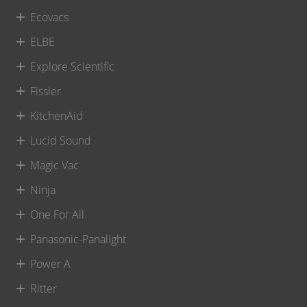
Ecovacs
ELBE
Explore Scientific
Fissler
KitchenAid
Lucid Sound
Magic Vac
Ninja
One For All
Panasonic-Panalight
Power A
Ritter