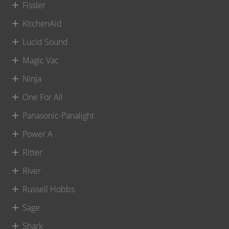
Fissler
KitchenAid
Lucid Sound
Magic Vac
Ninja
One For All
Panasonic-Panalight
Power A
Ritter
River
Russell Hobbs
Sage
Shark