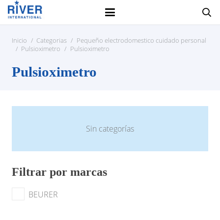
Inicio
/
Categorias
/
Pequeño electrodomestico cuidado personal
/
Pulsioximetro
/
Pulsioximetro
Pulsioximetro
Sin categorías
Filtrar por marcas
BEURER