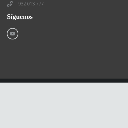
932 013 777
Síguenos
©
River International – Copyright All Rights Reserved
Aviso Legal
Condiciones generales