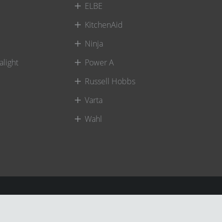
ELBE
KitchenAid
Ninja
alight
Power A
Russell Hobbs
Varta
Wahl