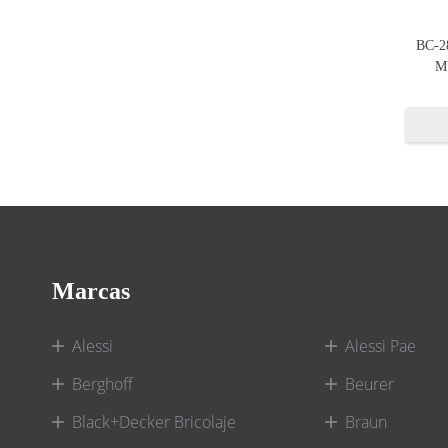
BC-
M
Marcas
Alessi
Alessi Pae
Berghoff
Beurer
Black+Decker Bricolaje
Braun