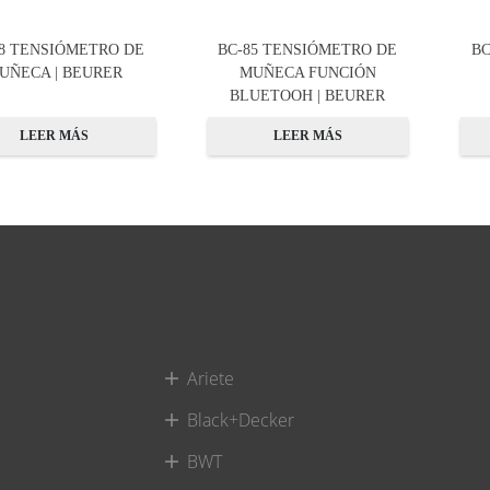
28 TENSIÓMETRO DE
BC-85 TENSIÓMETRO DE
BC
UÑECA | BEURER
MUÑECA FUNCIÓN
BLUETOOH | BEURER
LEER MÁS
LEER MÁS
Ariete
Black+Decker
BWT