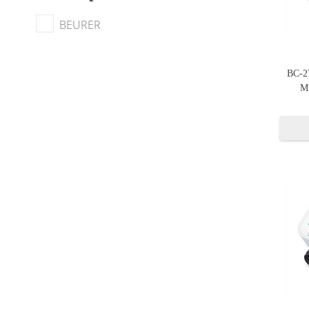
BEURER
BC-
M