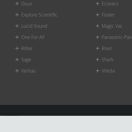
Duux
Ecovacs
Explore Scientific
Fissler
Lucid Sound
Magic Vac
One For All
Panasonic-Pan
Ritter
River
Sage
Shark
Veritas
Vileda
©
River International – Copyright All Rights Reserved