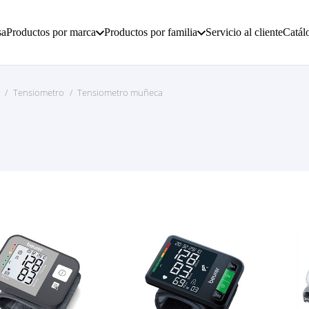
sa
Productos por marca
Productos por familia
Servicio al cliente
Catál
/
Tensiometro
/
Tensiometro muñeca