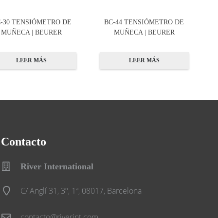
-30 TENSIÓMETRO DE
BC-44 TENSIÓMETRO DE
MUÑECA | BEURER
MUÑECA | BEURER
LEER MÁS
LEER MÁS
Contacto
River International
C/ Anglí 31, 3º, 1ª, 08017, Barcelona
contacto@riverint.com