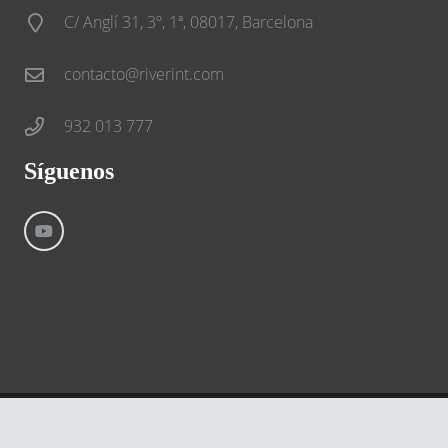
C/ Anglí 31, 3º, 1ª, 08017, Barcelona
contacto@riverint.com
932 013 777
Síguenos
©
River International – Copyright All Rights Reserved