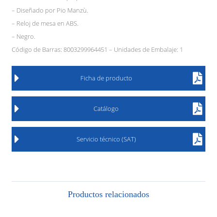
– Diseñado por Pio Manzù.
– Reloj de mesa en ABS.
– Negro.
Código de Barras: 8003299964451 – Unidades de Embalaje: 1
Ficha de producto
Catálogo
Servicio técnico (SAT)
Productos relacionados