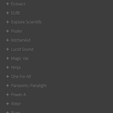
Ecovacs
ELBE
Explore Scientific
Fissler
KitchenAid
Lucid Sound
Magic Vac
Ninja
One For All
Panasonic-Panalight
Power A
Ritter
River