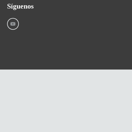
Síguenos
©
River International – Copyright All Rights Reserved
Aviso Legal
Condiciones generales
Cookies