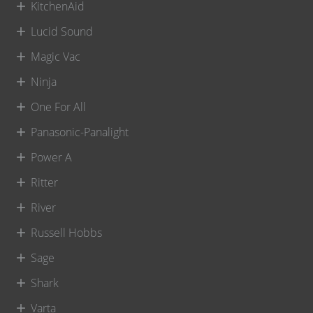
KitchenAid
Lucid Sound
Magic Vac
Ninja
One For All
Panasonic-Panalight
Power A
Ritter
River
Russell Hobbs
Sage
Shark
Varta