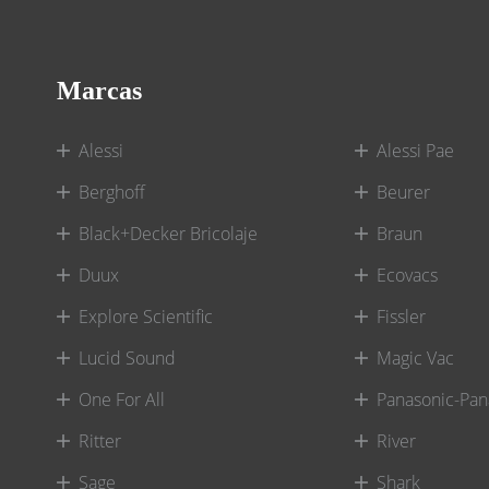
Marcas
Alessi
Alessi Pae
Berghoff
Beurer
Black+Decker Bricolaje
Braun
Duux
Ecovacs
Explore Scientific
Fissler
Lucid Sound
Magic Vac
One For All
Panasonic-Pan
Ritter
River
Sage
Shark