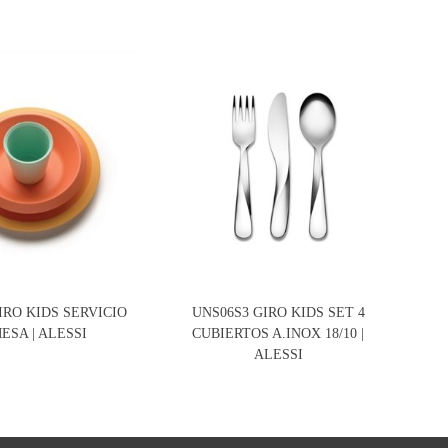
IRO KIDS SERVICIO
UNS06S3 GIRO KIDS SET 4
900
ESA | ALESSI
CUBIERTOS A.INOX 18/10 |
B
ALESSI