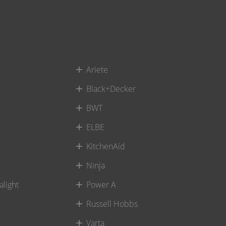
Ariete
Black+Decker
BWT
ELBE
KitchenAid
Ninja
alight
Power A
Russell Hobbs
Varta