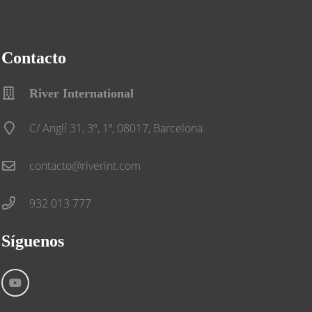
Contacto
River International
C/ Anglí 31, 3º, 1ª, 08017, Barcelona
contacto@riverint.com
932 013 777
Síguenos