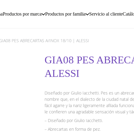
sa
Productos por marca
Productos por familia
Servicio al cliente
Catál
GIA08 PES ABRECARTAS A/INOX 18/10 | ALESSI
GIA08 PES ABRECA
ALESSI
Diseñado por Giulio Iacchetti. Pes es un abreca
nombre que, en el dialecto de la ciudad natal de
fácil agarre y la nariz ligeramente afilada funci
le confieren una agradable sensación visual y táct
– Diseñado por Giulio Iacchetti.
– Abrecartas en forma de pez.