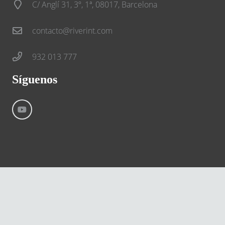
C/ Anglí 31, 3º, 1ª, 08017, Barcelona
contacto@riverint.com
932 013 777
Síguenos