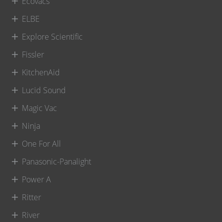
Ecovacs
ELBE
Explore Scientific
Fissler
KitchenAid
Lucid Sound
Magic Vac
Ninja
One For All
Panasonic-Panalight
Power A
Ritter
River