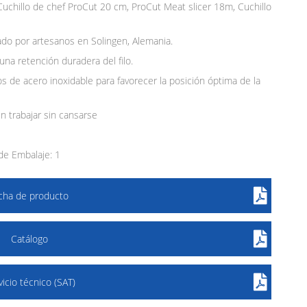
Cuchillo de chef ProCut 20 cm, ProCut Meat slicer 18m, Cuchillo
zado por artesanos en Solingen, Alemania.
una retención duradera del filo.
 de acero inoxidable para favorecer la posición óptima de la
n trabajar sin cansarse
e Embalaje: 1
icha de producto
Catálogo
vicio técnico (SAT)