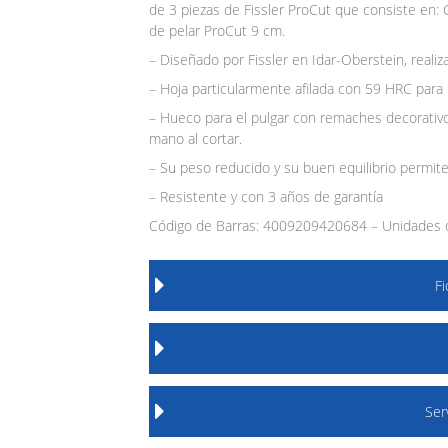
de 3 piezas de Fissler ProCut que consiste en: 
de pelar ProCut 9 cm.
– Diseñado por Fissler en Idar-Oberstein, reali
– Hoja particularmente afilada con 59 HRC para 
– Hueco para el pulgar con remaches decorativos
mano al cortar.
– Su peso reducido y su buen equilibrio permite
– Resistente y con 3 años de garantía
Código de Barras: 4009209420684 – Unidades d
F
Ser