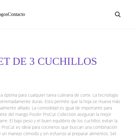
ogos
Contacto
SET DE 3 CUCHILLOS
a óptima para cualquier tarea culinaria de corte. La tecnología
s extremadamente duras. Esto permite que la hoja se mueva más
nalmente afilado. La comodidad es igual de importante para
zante del mango Fissler ProCut Collection aseguran la mejor
e. El bajo peso y el buen equilibrio de los cuchillos evitan la
sler ProCut es ideal para cocineros que buscan una combinación
y un manejo cómodo y sin esfuerzo al preparar alimentos. Set