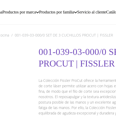
sa
Productos por marca
Productos por familia
Servicio al cliente
Catál
cocina
/
001-039-03-000/0 SET DE 3 CUCHILLOS PROCUT | FISSLER
001-039-03-000/0 
PROCUT | FISSLER
La Colección Fissler ProCut ofrece la herramient
de corte láser permite utilizar acero con hoja
fina, de modo que el filo de corte sea excepcio
nosotros. El reposapulgar y la textura antidesli
postura posible de las manos y un excelente agarr
fatiga de las manos. Por ello, la Colección Fis
equilibrada de agudeza excepcional y duradera 