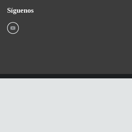
Síguenos
©
River International – Copyright All Rights Reserved
Aviso Legal
Condiciones generales
Cookies