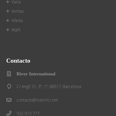
Varta
Veritas
Vileda
Wahl
Contacto
River International
C/ Anglí 31, 3º, 1ª, 08017, Barcelona
contacto@riverint.com
932 013 777