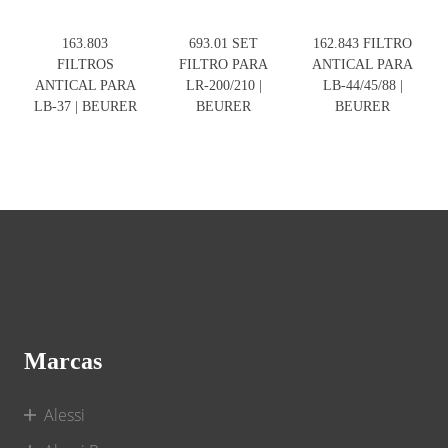
163.803
693.01 SET
162.843 FILTRO
FILTROS
FILTRO PARA
ANTICAL PARA
ANTICAL PARA
LR-200/210 |
LB-44/45/88 |
LB-37 | BEURER
BEURER
BEURER
Marcas
Alessi