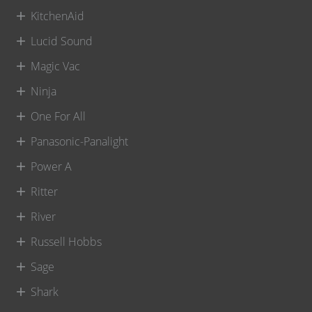
KitchenAid
Lucid Sound
Magic Vac
Ninja
One For All
Panasonic-Panalight
Power A
Ritter
River
Russell Hobbs
Sage
Shark