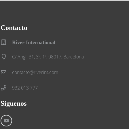
Contacto
River International
C/ Anglí 31, 3º, 1ª, 08017, Barcelona
contacto@riverint.com
932 013 777
Síguenos