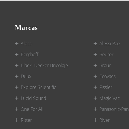
Marcas
Alessi
Alessi Pae
Berghoff
Beurer
Black+Decker Bricolaje
Braun
Duux
Ecovacs
Explore Scientific
Fissler
Lucid Sound
Magic Vac
One For All
Panasonic-Pan
Ritter
River