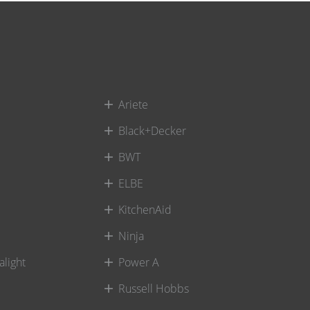
Ariete
Black+Decker
BWT
ELBE
KitchenAid
Ninja
alight
Power A
Russell Hobbs