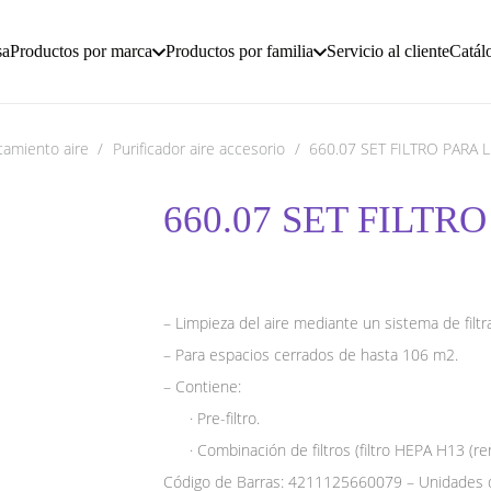
sa
Productos por marca
Productos por familia
Servicio al cliente
Catál
tamiento aire
/
Purificador aire accesorio
/
660.07 SET FILTRO PARA 
660.07 SET FILTR
– Limpieza del aire mediante un sistema de filt
– Para espacios cerrados de hasta 106 m2.
– Contiene:
· Pre-filtro.
· Combinación de filtros (filtro HEPA H13 (rendi
Código de Barras: 4211125660079 – Unidades d