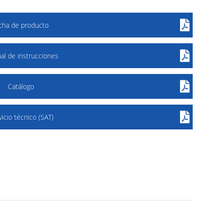
icha de producto
al de instrucciones
Catálogo
vicio técnico (SAT)