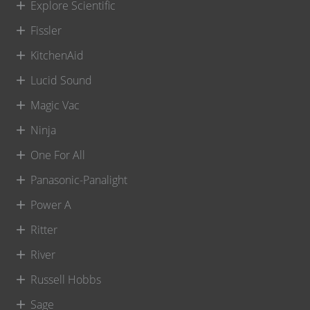
Explore Scientific
Fissler
KitchenAid
Lucid Sound
Magic Vac
Ninja
One For All
Panasonic-Panalight
Power A
Ritter
River
Russell Hobbs
Sage