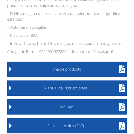
puede llenarse sin salpicaduras de agua.
– El filtro de agua de mesa cabe en cualquier puerta de frigorífico
estándar.
– Apto para lavavajillas.
– Plástico sin BPA.
– Incluye 1 cartucho de filtro de agua mineralizada con magnesio.
Código de Barras: 9022001927866 – Unidades de Embalaje: 6
Ficha de producto
Manual de instrucciones
Catálogo
Servicio técnico (SAT)